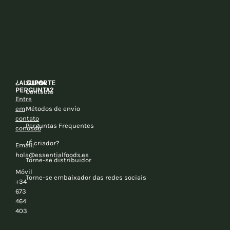
¿ALGUMA
SUPORTE
PERGUNTA?
Contacto
Entre
em
Métodos de envio
contato
Perguntas Frequentes
conosco
¿É criador?
Email:
hola@essentialfoods.es
Torne-se distribuidor
Móvil
Torne-se embaixador das redes sociais
+34
673
464
403