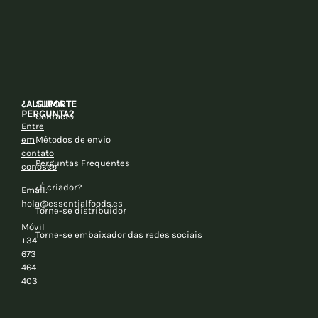
¿ALGUMA
SUPORTE
PERGUNTA?
Contacto
Entre
em
Métodos de envio
contato
Perguntas Frequentes
conosco
¿É criador?
Email:
hola@essentialfoods.es
Torne-se distribuidor
Móvil
Torne-se embaixador das redes sociais
+34
673
464
403