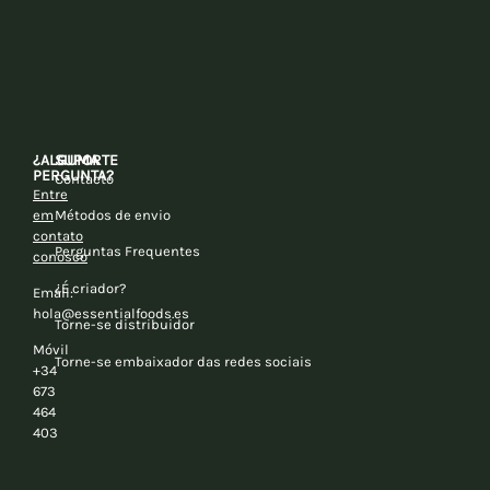
¿ALGUMA
SUPORTE
PERGUNTA?
Contacto
Entre
em
Métodos de envio
contato
Perguntas Frequentes
conosco
¿É criador?
Email:
hola@essentialfoods.es
Torne-se distribuidor
Móvil
Torne-se embaixador das redes sociais
+34
673
464
403