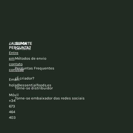
¿ALGUMA
SUPORTE
PERGUNTA?
Contacto
Entre
em
Métodos de envio
contato
Perguntas Frequentes
conosco
¿É criador?
Email:
hola@essentialfoods.es
Torne-se distribuidor
Móvil
Torne-se embaixador das redes sociais
+34
673
464
403