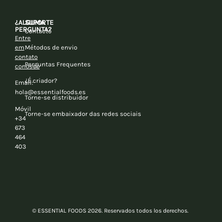
¿ALGUMA
SUPORTE
PERGUNTA?
Contacto
Entre
em
Métodos de envio
contato
Perguntas Frequentes
conosco
¿É criador?
Email:
hola@essentialfoods.es
Torne-se distribuidor
Móvil
Torne-se embaixador das redes sociais
+34
673
464
403
© ESSENTIAL FOODS 2026. Reservados todos los derechos.