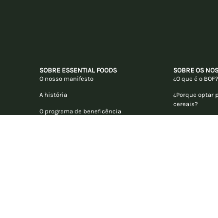
SOBRE ESSENTIAL FOODS
SOBRE OS NO
O nosso manifesto
¿O que é o BOF
A história
¿Porque optar 
cereais?
O programa de beneficência
Inspiração
as
Términos y condiciones de venta