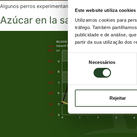
Algunos perros experimentan problemas con el pelaje, picaz
Este website utiliza cookies
Azúcar en la sangre de tu per
Utilizamos cookies para pers
tráfego. Também partilhamos 
publicidade e de análise, q
partir da sua utilização dos 
Seleção
Necessários
de
consentimento
Rejeitar