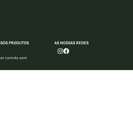
SSOS PRODUTOS
AS NOSSAS REDES
?
por comida sem
Política de privacidad
Política de cookies
Aviso legal