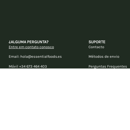
¿ALGUMA PERGUNTA?
SUPORTE
Entre em contato conosco
Contacto
Email: hola@essentialfoods.es
Métodos de envio
Móvil +34 673 464 403
Perguntas Frequentes
¿É criador?
Torne-se distribuidor
Torne-se embaixador d
redes sociais
© ESSENTIAL FOODS 2026. Reservados todos los derechos.