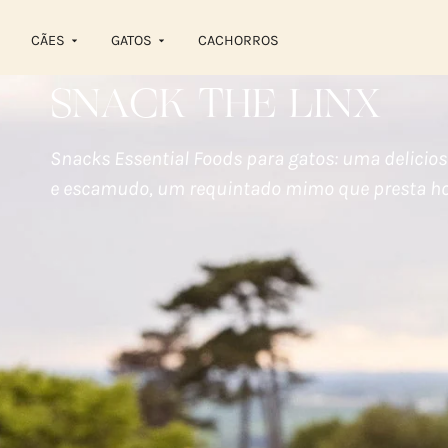
CÃES
GATOS
CACHORROS
SNACK THE LINX
Snacks Essential Foods para gatos: uma delici
e escamudo, um requintado mimo que presta ho