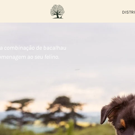
DISTR
osa combinação de bacalhau
menagem ao seu felino.