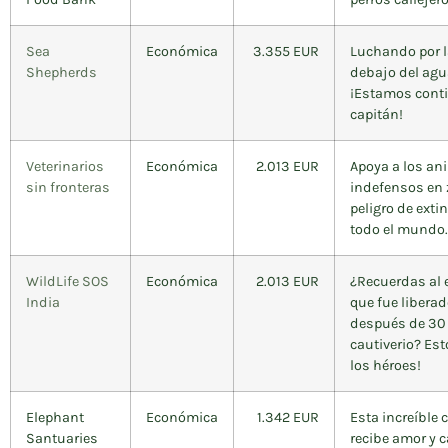
Sea
Económica
3.355 EUR
Luchando por l
Shepherds
debajo del agu
¡Estamos cont
capitán!
Veterinarios
Económica
2.013 EUR
Apoya a los an
sin fronteras
indefensos en
peligro de exti
todo el mundo.
WildLife SOS
Económica
2.013 EUR
¿Recuerdas al 
India
que fue libera
después de 30
cautiverio? Es
los héroes!
Elephant
Económica
1.342 EUR
Esta increíble 
Santuaries
recibe amor y c