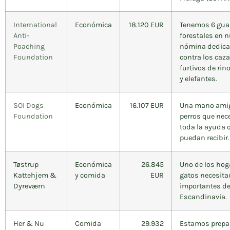
International
Económica
18.120 EUR
Tenemos 6 gua
Anti-
forestales en 
Poaching
nómina dedic
Foundation
contra los caz
furtivos de rin
y elefantes.
SOI Dogs
Económica
16.107 EUR
Una mano amig
Foundation
perros que nec
toda la ayuda 
puedan recibir.
Tøstrup
Económica
26.845
Uno de los hog
Kattehjem &
y comida
EUR
gatos necesit
Dyreværn
importantes d
Escandinavia.
Her & Nu
Comida
29.932
Estamos prepa