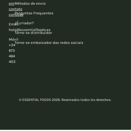
em
Métodos de envio
contato
Perguntas Frequentes
conosco
¿É criador?
Email:
hola@essentialfoods.es
Torne-se distribuidor
Móvil
Torne-se embaixador das redes sociais
+34
673
464
403
© ESSENTIAL FOODS 2026. Reservados todos los derechos.