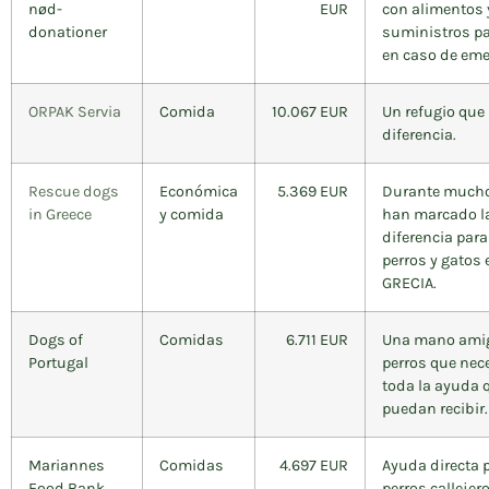
nød-
EUR
con alimentos 
donationer
suministros pa
en caso de eme
ORPAK Servia
Comida
10.067 EUR
Un refugio que
diferencia.
Rescue dogs
Económica
5.369 EUR
Durante much
in Greece
y comida
han marcado l
diferencia par
perros y gatos 
GRECIA.
Dogs of
Comidas
6.711 EUR
Una mano amig
Portugal
perros que nec
toda la ayuda 
puedan recibir.
Mariannes
Comidas
4.697 EUR
Ayuda directa 
Food Bank
perros callejero