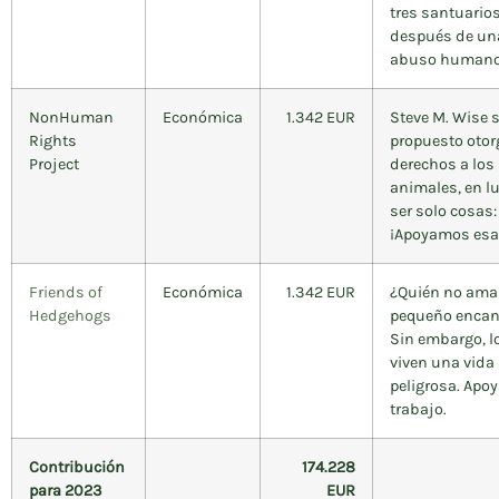
tres santuario
después de una
abuso humano
NonHuman
Económica
1.342 EUR
Steve M. Wise 
Rights
propuesto otor
Project
derechos a los
animales, en l
ser solo cosas:
¡Apoyamos esa
Friends of
Económica
1.342 EUR
¿Quién no ama 
Hedgehogs
pequeño encan
Sin embargo, l
viven una vida
peligrosa. Apo
trabajo.
Contribución
174.228
para 2023
EUR